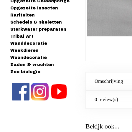
Opgezette Geleedpotige
Opgezette Insecten
Rariteiten
Schedels & skeletten
Sterkwater preparaten
Tribal Art
Wanddecoratie
Weekdieren
Woondecoratie
Zaden & vruchten
Zee biologie
Omschrijving
0 review(s)
Bekijk ook...