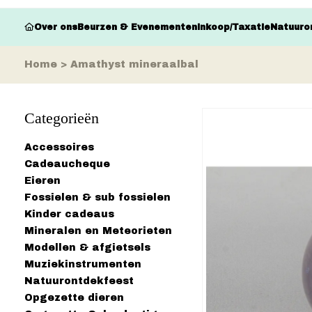
Over ons
Beurzen & Evenementen
Inkoop/Taxatie
Natuuro
Home
>
Amathyst mineraalbal
Categorieën
Accessoires
Cadeaucheque
Eieren
Fossielen & sub fossielen
Kinder cadeaus
Mineralen en Meteorieten
Modellen & afgietsels
Muziekinstrumenten
Natuurontdekfeest
Opgezette dieren