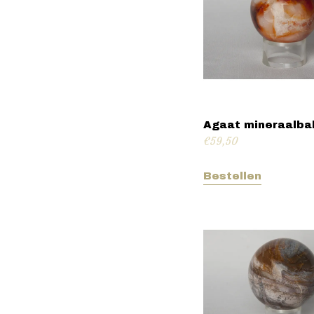
Agaat mineraalba
€
59,50
Bestellen