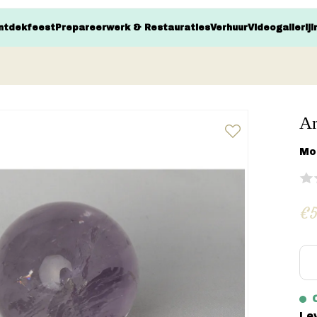
ntdekfeest
Prepareerwerk & Restauraties
Verhuur
Videogallerij
I
Am
Mo
€5
Le