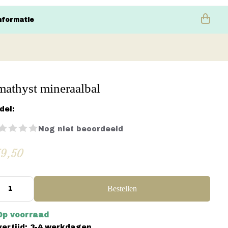
nformatie
athyst mineraalbal
del:
Nog niet beoordeeld
9,50
Bestellen
Op voorraad
vertijd: 3-4 werkdagen