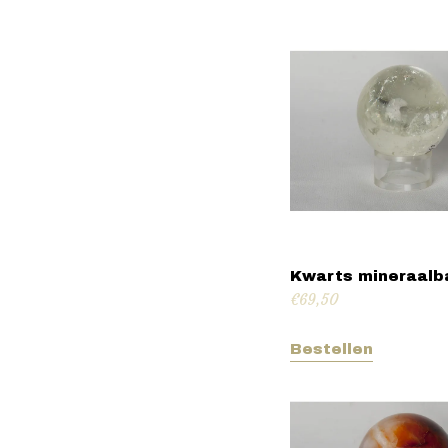
Kwarts mineraalb
€
69,50
Bestellen