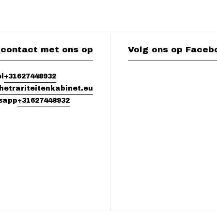
contact met ons op
Volg ons op Faceb
+31627448932
l
hetrariteitenkabinet.eu
+31627448932
sapp