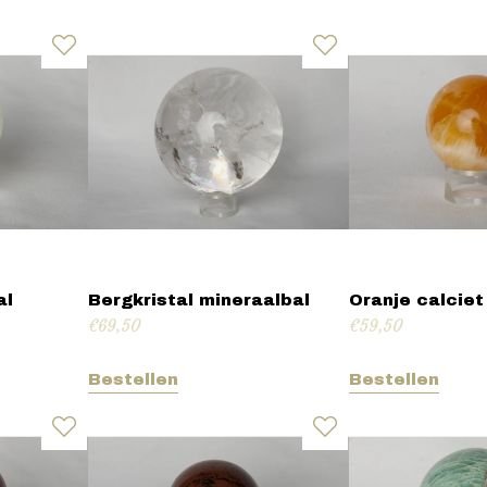
al
Bergkristal mineraalbal
Oranje calciet
€
69,50
€
59,50
Bestellen
Bestellen