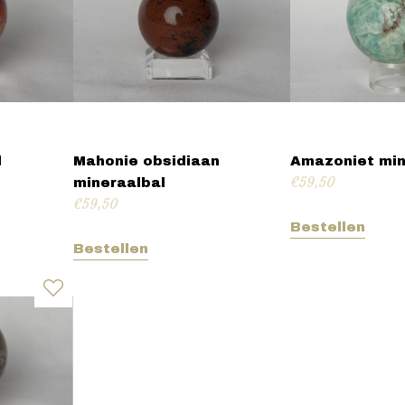
l
Mahonie obsidiaan
Amazoniet min
€
59,50
mineraalbal
€
59,50
Bestellen
Bestellen