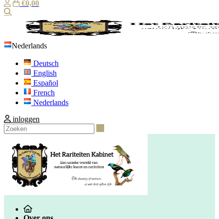
€0,00
Zoeken
Nederlands
Deutsch
English
Español
French
Nederlands
inloggen
Zoeken
Over ons