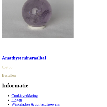
Amathyst mineraalbal
€
59,50
Bestellen
Informatie
Cookieverklaring
Slogan
Winkeladres & contactgegevens