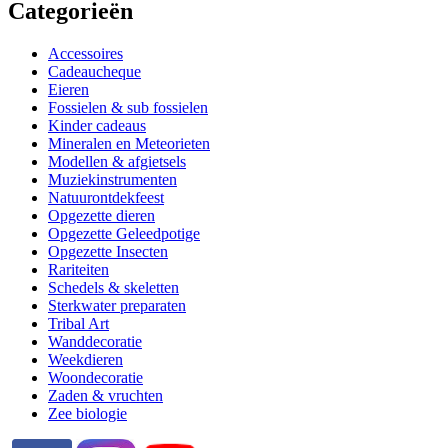
Categorieën
Accessoires
Cadeaucheque
Eieren
Fossielen & sub fossielen
Kinder cadeaus
Mineralen en Meteorieten
Modellen & afgietsels
Muziekinstrumenten
Natuurontdekfeest
Opgezette dieren
Opgezette Geleedpotige
Opgezette Insecten
Rariteiten
Schedels & skeletten
Sterkwater preparaten
Tribal Art
Wanddecoratie
Weekdieren
Woondecoratie
Zaden & vruchten
Zee biologie