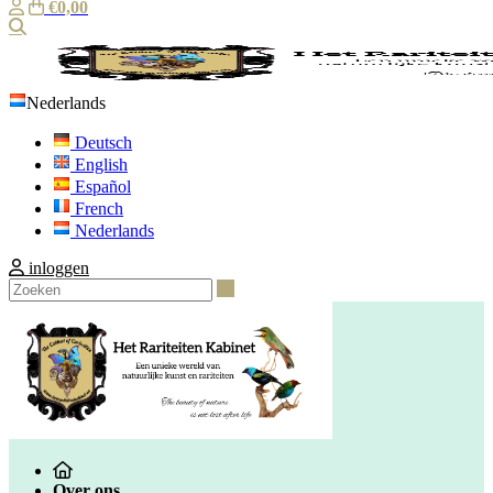
€0,00
Zoeken
Nederlands
Deutsch
English
Español
French
Nederlands
inloggen
Zoeken
Over ons