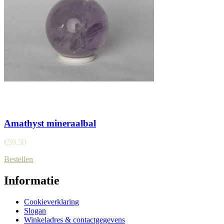
Amathyst mineraalbal
€
59,50
Bestellen
Informatie
Cookieverklaring
Slogan
Winkeladres & contactgegevens