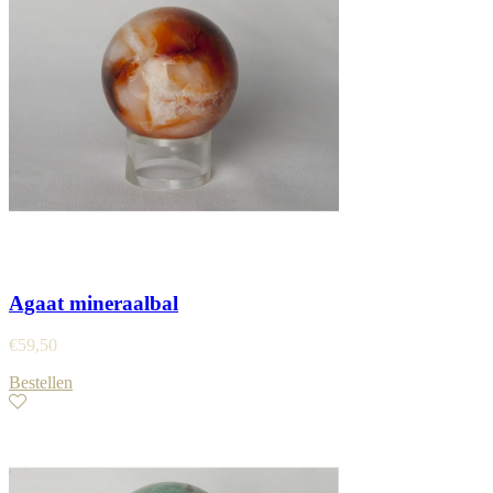
Agaat mineraalbal
€
59,50
Bestellen