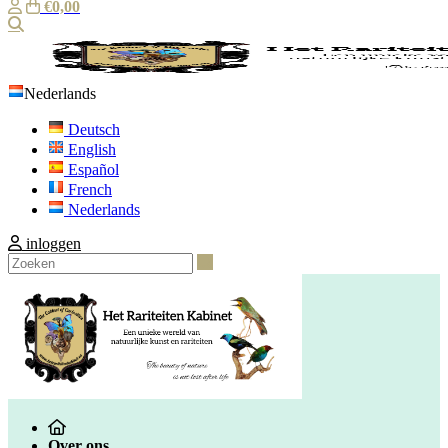
€0,00
Zoeken
Nederlands
Deutsch
English
Español
French
Nederlands
inloggen
Zoeken
Over ons