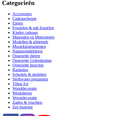
Categorieën
Accessoires
Cadeaucheque
Eieren
Fossielen & sub fossielen
Kinder cadeaus
Mineralen en Meteorieten
Modellen & afgietsels
Muziekinstrumenten
Natuurontdekfeest
Opgezette dieren
Opgezette Geleedpotige
Opgezette Insecten
Rariteiten
Schedels & skeletten
Sterkwater preparaten
Tribal Art
Wanddecoratie
Weekdieren
Woondecoratie
Zaden & vruchten
Zee biologie