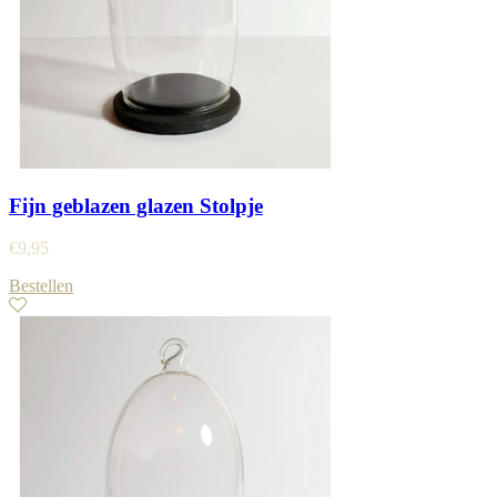
Fijn geblazen glazen Stolpje
€
9,95
Bestellen