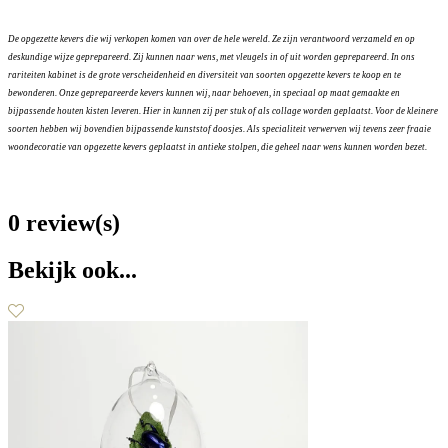
De opgezette kevers die wij verkopen komen van over de hele wereld. Ze zijn verantwoord verzameld en op
deskundige wijze geprepareerd. Zij kunnen naar wens, met vleugels in of uit worden geprepareerd. In ons
rariteiten kabinet is de grote verscheidenheid en diversiteit van soorten opgezette kevers te koop en te
bewonderen. Onze geprepareerde kevers kunnen wij, naar behoeven, in speciaal op maat gemaakte en
bijpassende houten kisten leveren. Hier in kunnen zij per stuk of als collage worden geplaatst. Voor de kleinere
soorten hebben wij bovendien bijpassende kunststof doosjes. Als specialiteit verwerven wij tevens zeer fraaie
woondecoratie van opgezette kevers geplaatst in antieke stolpen, die geheel naar wens kunnen worden bezet.
0 review(s)
Bekijk ook...