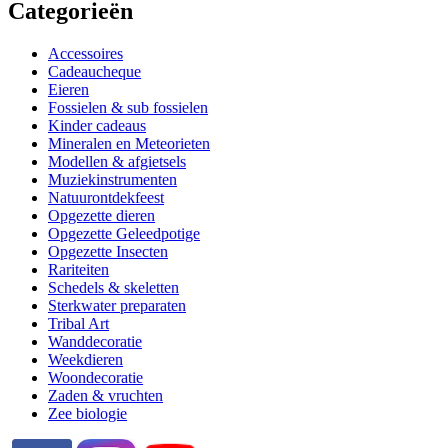
Categorieën
Accessoires
Cadeaucheque
Eieren
Fossielen & sub fossielen
Kinder cadeaus
Mineralen en Meteorieten
Modellen & afgietsels
Muziekinstrumenten
Natuurontdekfeest
Opgezette dieren
Opgezette Geleedpotige
Opgezette Insecten
Rariteiten
Schedels & skeletten
Sterkwater preparaten
Tribal Art
Wanddecoratie
Weekdieren
Woondecoratie
Zaden & vruchten
Zee biologie