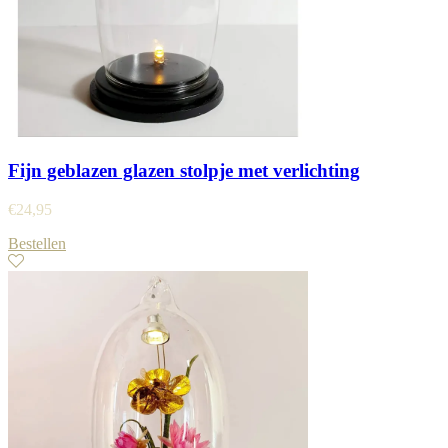
Fijn geblazen glazen stolpje met verlichting
€
24,95
Bestellen