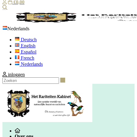
€0,00
Zoeken
Nederlands
Deutsch
English
Español
French
Nederlands
inloggen
Zoeken
Over ons