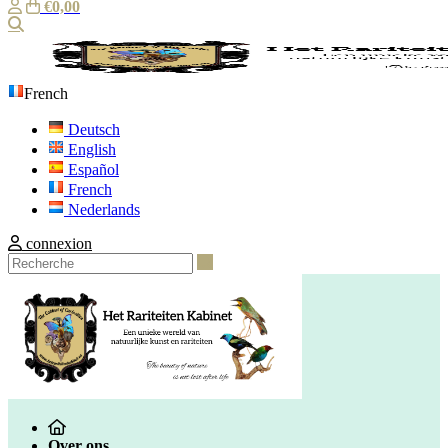
€0,00
Recherche
French
Deutsch
English
Español
French
Nederlands
connexion
Recherche
Over ons