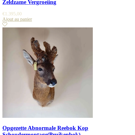
Zeldzame Vergroeiing
€
1.395,00
Ajout au panier
Opgezette Abnormale Reebok Kop
Schoudermontage(Pruikenbok)