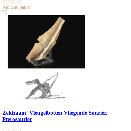
€
3.950,00
Ajout au panier
Zeldzaam! Vleugelbotten Vliegende Sauriër,
Pterosauriër
€
4.950,00