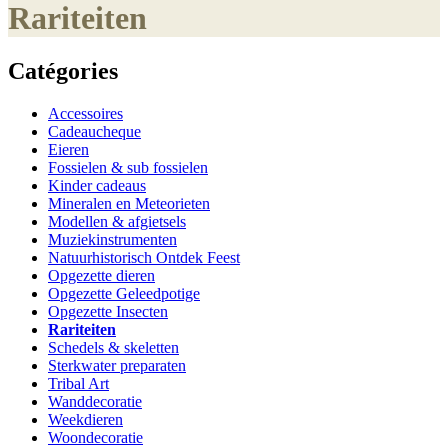
Rariteiten
Catégories
Accessoires
Cadeaucheque
Eieren
Fossielen & sub fossielen
Kinder cadeaus
Mineralen en Meteorieten
Modellen & afgietsels
Muziekinstrumenten
Natuurhistorisch Ontdek Feest
Opgezette dieren
Opgezette Geleedpotige
Opgezette Insecten
Rariteiten
Schedels & skeletten
Sterkwater preparaten
Tribal Art
Wanddecoratie
Weekdieren
Woondecoratie