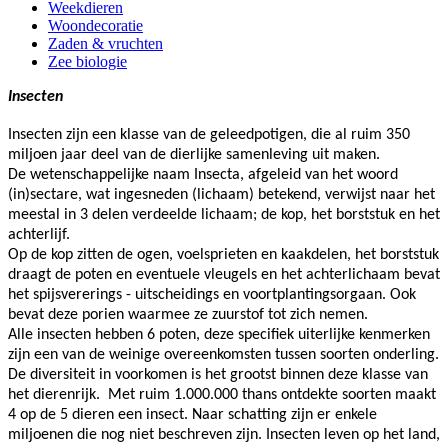
Weekdieren
Woondecoratie
Zaden & vruchten
Zee biologie
Insecten
Insecten zijn een klasse van de geleedpotigen, die al ruim 350
miljoen jaar deel van de dierlijke samenleving uit maken.
De wetenschappelijke naam Insecta, afgeleid van het woord
(in)sectare, wat ingesneden (lichaam) betekend, verwijst naar het
meestal in 3 delen verdeelde lichaam; de kop, het borststuk en het
achterlijf.
Op de kop zitten de ogen, voelsprieten en kaakdelen, het borststuk
draagt de poten en eventuele vleugels en het achterlichaam bevat
het spijsvererings - uitscheidings en voortplantingsorgaan. Ook
bevat deze porien waarmee ze zuurstof tot zich nemen.
Alle insecten hebben 6 poten, deze specifiek uiterlijke kenmerken
zijn een van de weinige overeenkomsten tussen soorten onderling.
De diversiteit in voorkomen is het grootst binnen deze klasse van
het dierenrijk. Met ruim 1.000.000 thans ontdekte soorten maakt
4 op de 5 dieren een insect. Naar schatting zijn er enkele
miljoenen die nog niet beschreven zijn. Insecten leven op het land,