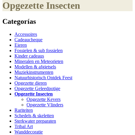
Opgezette Insecten
Categorías
Accessoires
Cadeaucheque
Eieren
Fossielen & sub fossielen
Kinder cadeaus
Mineralen en Meteorieten
Modellen & afgietsels
Muziekinstrumenten
Natuurhistorisch Ontdek Feest
Opgezette dieren
Opgezette Geleedpotige
Opgezette Insecten
Opgezette Kevers
Opgezette Vlinders
Rariteiten
Schedels & skeletten
Sterkwater preparaten
Tribal Art
Wanddecoratie