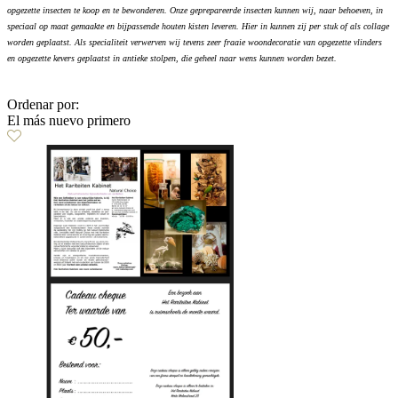
opgezette insecten te koop en te bewonderen. Onze geprepareerde insecten kunnen wij, naar behoeven, in
speciaal op maat gemaakte en bijpassende houten kisten leveren. Hier in kunnen zij per stuk of als collage
worden geplaatst. Als specialiteit verwerven wij tevens zeer fraaie woondecoratie van opgezette vlinders
en opgezette kevers geplaatst in antieke stolpen, die geheel naar wens kunnen worden bezet.
Ordenar por:
El más nuevo primero