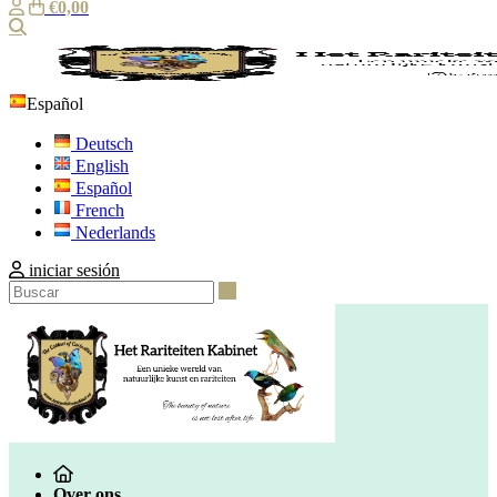
€0,00
Buscar
Español
Deutsch
English
Español
French
Nederlands
iniciar sesión
Buscar
Over ons