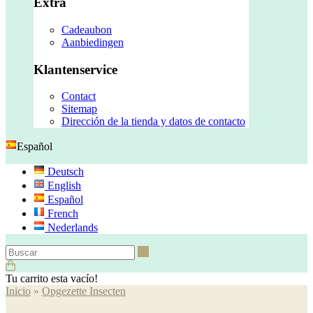
Extra
Cadeaubon
Aanbiedingen
Klantenservice
Contact
Sitemap
Dirección de la tienda y datos de contacto
Español
Deutsch
English
Español
French
Nederlands
Buscar
Tu carrito esta vacío!
Inicio
»
Opgezette Insecten