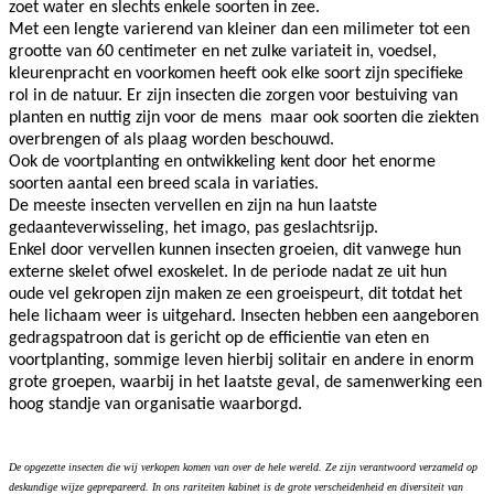
zoet water en slechts enkele soorten in zee.
Met een lengte varierend van kleiner dan een milimeter tot een
grootte van 60 centimeter en net zulke variateit in, voedsel,
kleurenpracht en voorkomen heeft ook elke soort zijn specifieke
rol in de natuur. Er zijn insecten die zorgen voor bestuiving van
planten en nuttig zijn voor de mens maar ook soorten die ziekten
overbrengen of als plaag worden beschouwd.
Ook de voortplanting en ontwikkeling kent door het enorme
soorten aantal een breed scala in variaties.
De meeste insecten vervellen en zijn na hun laatste
gedaanteverwisseling, het imago, pas geslachtsrijp.
Enkel door vervellen kunnen insecten groeien, dit vanwege hun
externe skelet ofwel exoskelet. In de periode nadat ze uit hun
oude vel gekropen zijn maken ze een groeispeurt, dit totdat het
hele lichaam weer is uitgehard. Insecten hebben een aangeboren
gedragspatroon dat is gericht op de efficientie van eten en
voortplanting, sommige leven hierbij solitair en andere in enorm
grote groepen, waarbij in het laatste geval, de samenwerking een
hoog standje van organisatie waarborgd.
De opgezette insecten die wij verkopen komen van over de hele wereld. Ze zijn verantwoord verzameld op
deskundige wijze geprepareerd. In ons rariteiten kabinet is de grote verscheidenheid en diversiteit van