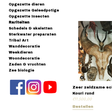
Opgezette dieren
Opgezette Geleedpotige
Opgezette Insecten
Rariteiten
Schedels & skeletten
Sterkwater preparaten
Tribal Art
Wanddecoratie
Weekdieren
Woondecoratie
Zaden & vruchten
Zee biologie
Zeer zeldzame sc
Kouri rund
€
11.500,00
Bestellen