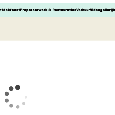
ntdekfeest
Prepareerwerk & Restauraties
Verhuur
Videogallerij
I