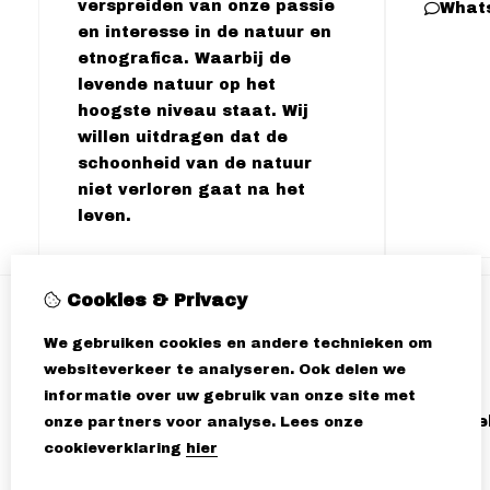
verspreiden van onze passie
What
en interesse in de natuur en
etnografica. Waarbij de
levende natuur op het
hoogste niveau staat. Wij
willen uitdragen dat de
schoonheid van de natuur
niet verloren gaat na het
leven.
Cookies & Privacy
Informatie
We gebruiken cookies en andere technieken om
Winkeladres & contactgegevens
websiteverkeer te analyseren. Ook delen we
Algemene voorwaarden
informatie over uw gebruik van onze site met
Het verhaal achter onze winkel, Loek en David D
onze partners voor analyse.
Lees onze
Verzending
cookieverklaring
hier
Natuurontdekfeest