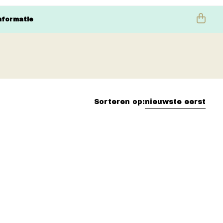
nformatie
Sorteren op:
nieuwste eerst