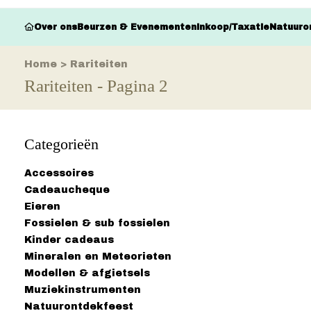
Over ons
Beurzen & Evenementen
Inkoop/Taxatie
Natuuro
Home
>
Rariteiten
Rariteiten - Pagina 2
Categorieën
Accessoires
Cadeaucheque
Eieren
Fossielen & sub fossielen
Kinder cadeaus
Mineralen en Meteorieten
Modellen & afgietsels
Muziekinstrumenten
Natuurontdekfeest