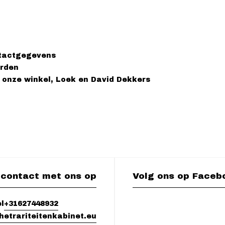
tactgegevens
rden
 onze winkel, Loek en David Dekkers
contact met ons op
Volg ons op Faceb
+31627448932
l
hetrariteitenkabinet.eu