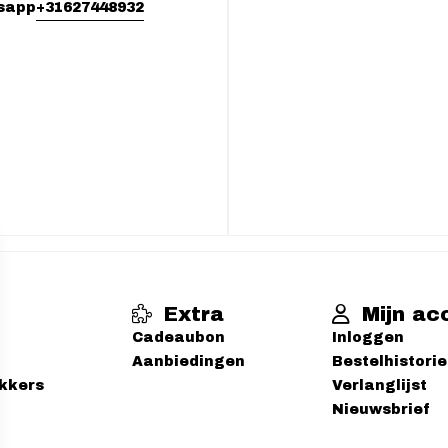
+31627448932
sapp
Extra
Mijn ac
Cadeaubon
Inloggen
Aanbiedingen
Bestelhistorie
ekkers
Verlanglijst
Nieuwsbrief